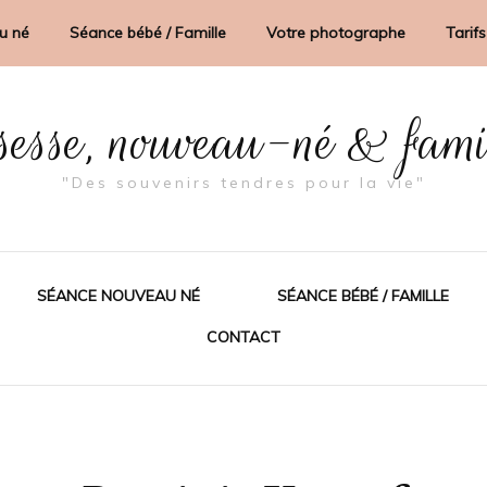
u né
Séance bébé / Famille
Votre photographe
Tarifs
sesse, nouveau-né & fam
"Des souvenirs tendres pour la vie"
SÉANCE NOUVEAU NÉ
SÉANCE BÉBÉ / FAMILLE
CONTACT