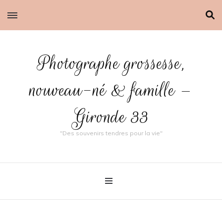
Photographe grossesse,
nouveau-né & famille –
Gironde 33
"Des souvenirs tendres pour la vie"