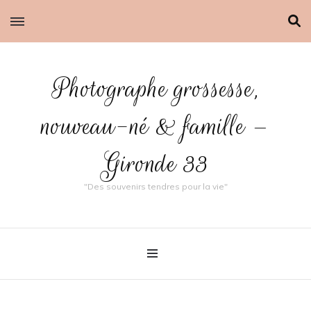
Photographe grossesse,
nouveau-né & famille –
Gironde 33
"Des souvenirs tendres pour la vie"