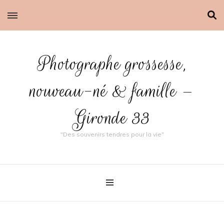
Photographe grossesse,
nouveau-né & famille –
Gironde 33
"Des souvenirs tendres pour la vie"