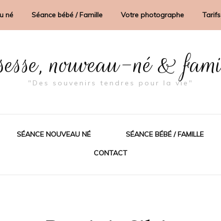
u né
Séance bébé / Famille
Votre photographe
Tarifs
sesse, nouveau-né & fam
"Des souvenirs tendres pour la vie"
SÉANCE NOUVEAU NÉ
SÉANCE BÉBÉ / FAMILLE
CONTACT