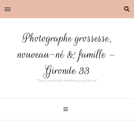
Photographe grossesse,
nouveau-né & famille –
Gironde 33
"Des souvenirs tendres pour la vie"