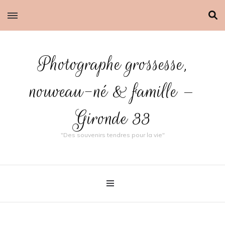
Photographe grossesse,
nouveau-né & famille –
Gironde 33
"Des souvenirs tendres pour la vie"