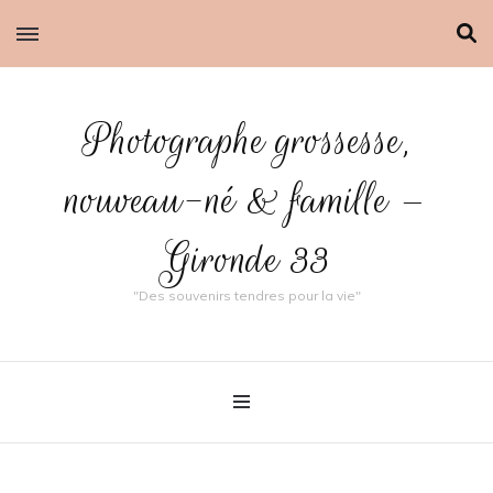
Photographe grossesse,
nouveau-né & famille –
Gironde 33
"Des souvenirs tendres pour la vie"