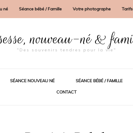
u né
Séance bébé / Famille
Votre photographe
Tarifs
sesse, nouveau-né & fam
"Des souvenirs tendres pour la vie"
SÉANCE NOUVEAU NÉ
SÉANCE BÉBÉ / FAMILLE
CONTACT