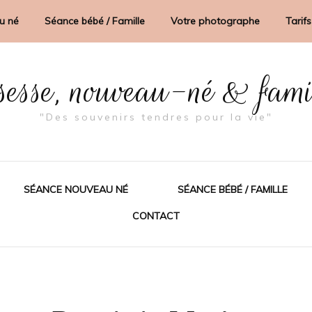
u né
Séance bébé / Famille
Votre photographe
Tarifs
sesse, nouveau-né & fam
"Des souvenirs tendres pour la vie"
SÉANCE NOUVEAU NÉ
SÉANCE BÉBÉ / FAMILLE
CONTACT