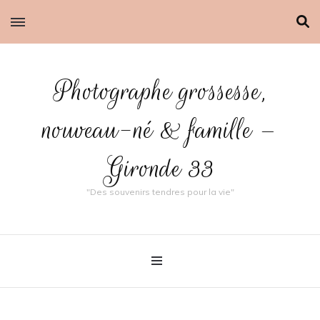
Photographe grossesse,
nouveau-né & famille –
Gironde 33
"Des souvenirs tendres pour la vie"