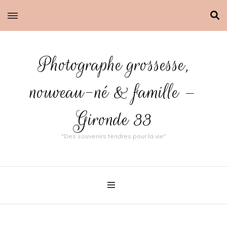
Photographe grossesse,
nouveau-né & famille –
Gironde 33
"Des souvenirs tendres pour la vie"