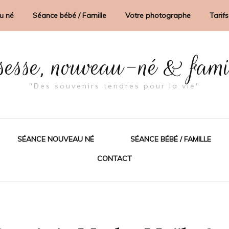
u né
Séance bébé / Famille
Votre photographe
Tarifs
sesse, nouveau-né & fam
"Des souvenirs tendres pour la vie"
SÉANCE NOUVEAU NÉ
SÉANCE BÉBÉ / FAMILLE
CONTACT