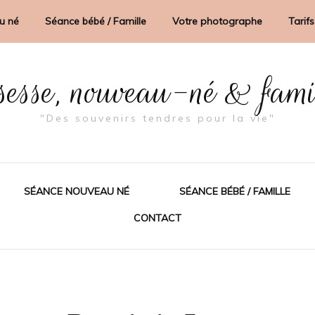
u né
Séance bébé / Famille
Votre photographe
Tarifs
sesse, nouveau-né & fam
"Des souvenirs tendres pour la vie"
SÉANCE NOUVEAU NÉ
SÉANCE BÉBÉ / FAMILLE
CONTACT