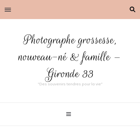
Photographe grossesse,
nouveau-né & famille –
Gironde 33
"Des souvenirs tendres pour la vie"