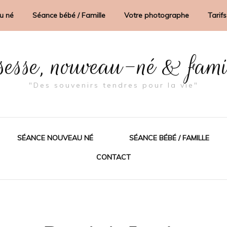
u né
Séance bébé / Famille
Votre photographe
Tarifs
sesse, nouveau-né & fam
"Des souvenirs tendres pour la vie"
SÉANCE NOUVEAU NÉ
SÉANCE BÉBÉ / FAMILLE
CONTACT