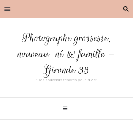
Photographe grossesse,
nouveau-né & famille –
Gironde 33
"Des souvenirs tendres pour la vie"