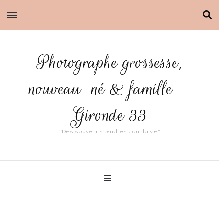
Photographe grossesse,
nouveau-né & famille –
Gironde 33
"Des souvenirs tendres pour la vie"