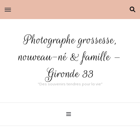
Photographe grossesse,
nouveau-né & famille –
Gironde 33
"Des souvenirs tendres pour la vie"