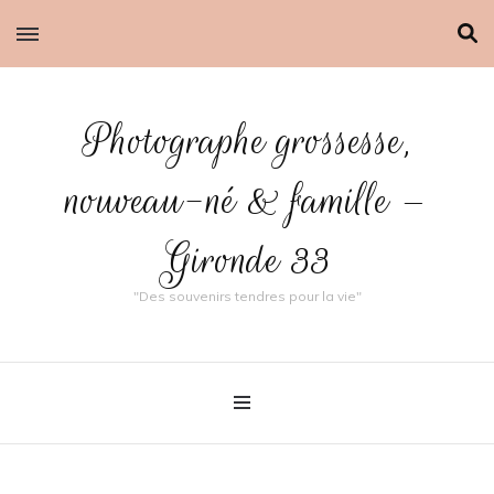
Photographe grossesse,
nouveau-né & famille –
Gironde 33
"Des souvenirs tendres pour la vie"