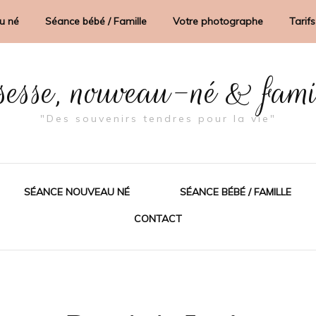
u né
Séance bébé / Famille
Votre photographe
Tarifs
sesse, nouveau-né & fam
"Des souvenirs tendres pour la vie"
SÉANCE NOUVEAU NÉ
SÉANCE BÉBÉ / FAMILLE
CONTACT