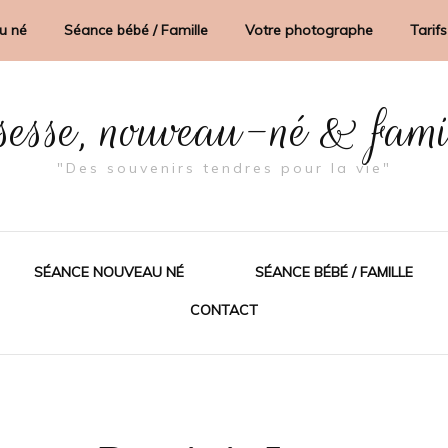
u né
Séance bébé / Famille
Votre photographe
Tarifs
sesse, nouveau-né & fam
"Des souvenirs tendres pour la vie"
SÉANCE NOUVEAU NÉ
SÉANCE BÉBÉ / FAMILLE
CONTACT