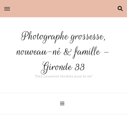
Photographe grossesse,
nouveau-né & famille –
Gironde 33
"Des souvenirs tendres pour la vie"