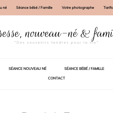
u né
Séance bébé / Famille
Votre photographe
Tarifs
sesse, nouveau-né & fam
"Des souvenirs tendres pour la vie"
SÉANCE NOUVEAU NÉ
SÉANCE BÉBÉ / FAMILLE
CONTACT