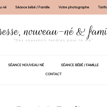
u né
Séance bébé / Famille
Votre photographe
Tarifs
sesse, nouveau-né & fam
"Des souvenirs tendres pour la vie"
SÉANCE NOUVEAU NÉ
SÉANCE BÉBÉ / FAMILLE
CONTACT