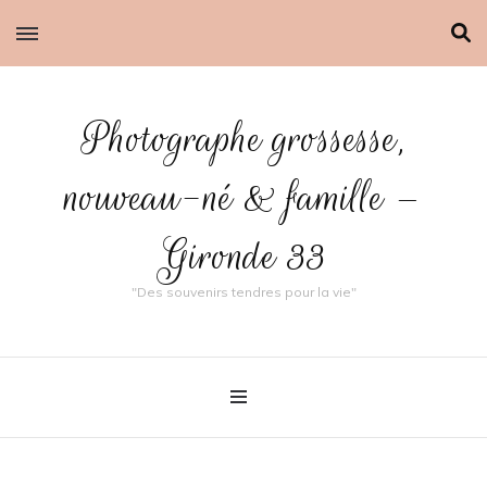
Photographe grossesse,
nouveau-né & famille –
Gironde 33
"Des souvenirs tendres pour la vie"