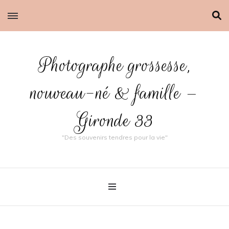
Photographe grossesse,
nouveau-né & famille –
Gironde 33
"Des souvenirs tendres pour la vie"