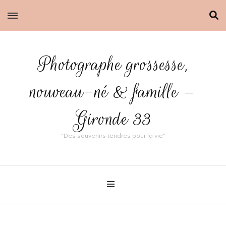
Photographe grossesse,
nouveau-né & famille –
Gironde 33
"Des souvenirs tendres pour la vie"