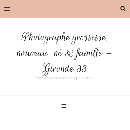
Photographe grossesse,
nouveau-né & famille –
Gironde 33
"Des souvenirs tendres pour la vie"