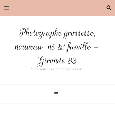
Photographe grossesse,
nouveau-né & famille –
Gironde 33
"Des souvenirs tendres pour la vie"