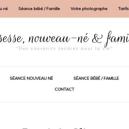
u né
Séance bébé / Famille
Votre photographe
Tarifs
sesse, nouveau-né & fam
"Des souvenirs tendres pour la vie"
SÉANCE NOUVEAU NÉ
SÉANCE BÉBÉ / FAMILLE
CONTACT