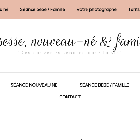
u né
Séance bébé / Famille
Votre photographe
Tarifs
sesse, nouveau-né & fam
"Des souvenirs tendres pour la vie"
SÉANCE NOUVEAU NÉ
SÉANCE BÉBÉ / FAMILLE
CONTACT