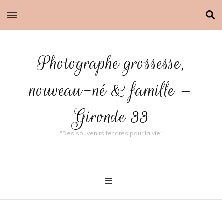
Photographe grossesse,
nouveau-né & famille –
Gironde 33
"Des souvenirs tendres pour la vie"