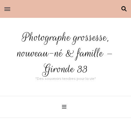
Photographe grossesse,
nouveau-né & famille –
Gironde 33
"Des souvenirs tendres pour la vie"