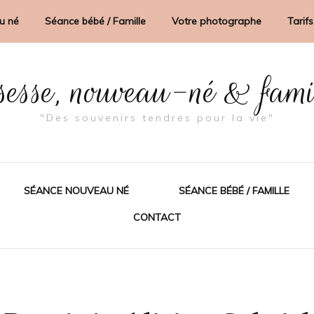
u né
Séance bébé / Famille
Votre photographe
Tarifs
sesse, nouveau-né & fam
"Des souvenirs tendres pour la vie"
SÉANCE NOUVEAU NÉ
SÉANCE BÉBÉ / FAMILLE
CONTACT