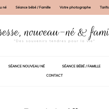
u né
Séance bébé / Famille
Votre photographe
Tarifs
sesse, nouveau-né & fam
"Des souvenirs tendres pour la vie"
SÉANCE NOUVEAU NÉ
SÉANCE BÉBÉ / FAMILLE
CONTACT