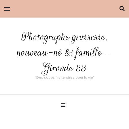
Photographe grossesse,
nouveau-né & famille –
Gironde 33
"Des souvenirs tendres pour la vie"